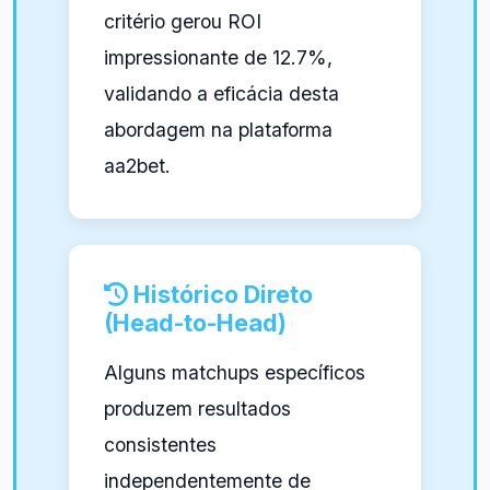
critério gerou ROI
impressionante de 12.7%,
validando a eficácia desta
abordagem na plataforma
aa2bet.
Histórico Direto
(Head-to-Head)
Alguns matchups específicos
produzem resultados
consistentes
independentemente de