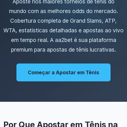
Aposte nos maiores torneios de tênis do
mundo com as melhores odds do mercado.
Cobertura completa de Grand Slams, ATP,
WTA, estatísticas detalhadas e apostas ao vivo
em tempo real. A aa2bet é sua plataforma
premium para apostas de tênis lucrativas.
Começar a Apostar em Tênis
Por Que Apostar em Tênis na