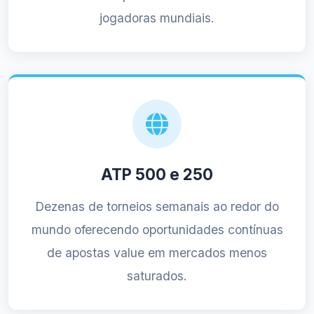
jogadoras mundiais.
ATP 500 e 250
Dezenas de torneios semanais ao redor do
mundo oferecendo oportunidades contínuas
de apostas value em mercados menos
saturados.