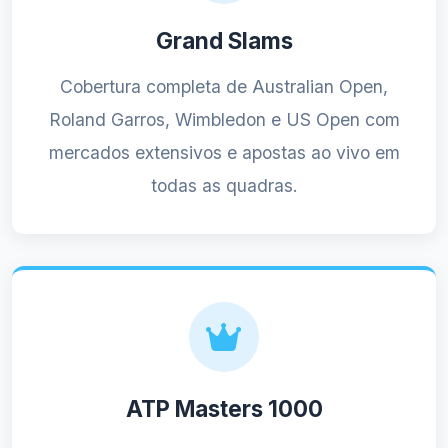
Grand Slams
Cobertura completa de Australian Open,
Roland Garros, Wimbledon e US Open com
mercados extensivos e apostas ao vivo em
todas as quadras.
ATP Masters 1000