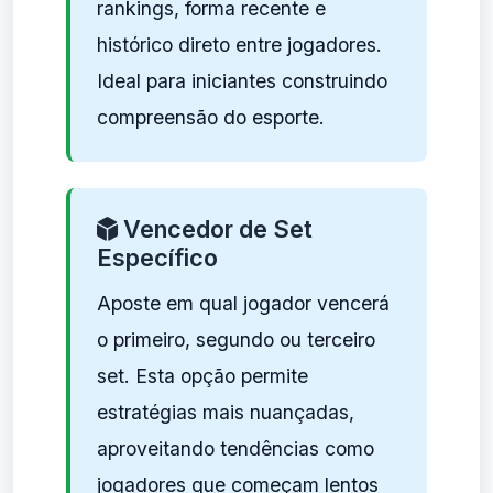
rankings, forma recente e
histórico direto entre jogadores.
Ideal para iniciantes construindo
compreensão do esporte.
Vencedor de Set
Específico
Aposte em qual jogador vencerá
o primeiro, segundo ou terceiro
set. Esta opção permite
estratégias mais nuançadas,
aproveitando tendências como
jogadores que começam lentos