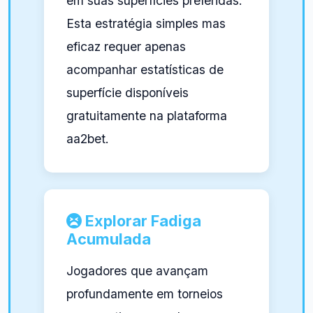
em suas superfícies preferidas.
Esta estratégia simples mas
eficaz requer apenas
acompanhar estatísticas de
superfície disponíveis
gratuitamente na plataforma
aa2bet.
Explorar Fadiga
Acumulada
Jogadores que avançam
profundamente em torneios