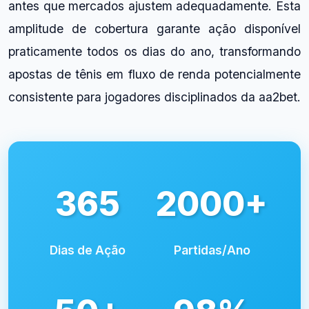
antes que mercados ajustem adequadamente. Esta
amplitude de cobertura garante ação disponível
praticamente todos os dias do ano, transformando
apostas de tênis em fluxo de renda potencialmente
consistente para jogadores disciplinados da aa2bet.
365
2000+
Dias de Ação
Partidas/Ano