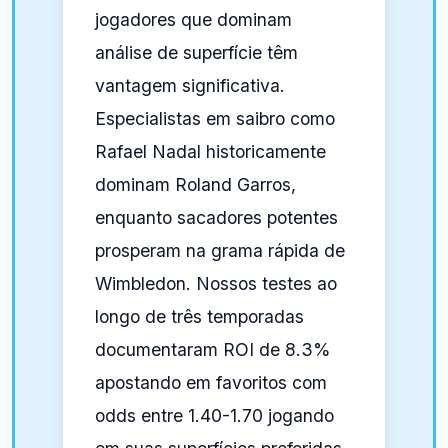
jogadores que dominam
análise de superfície têm
vantagem significativa.
Especialistas em saibro como
Rafael Nadal historicamente
dominam Roland Garros,
enquanto sacadores potentes
prosperam na grama rápida de
Wimbledon. Nossos testes ao
longo de três temporadas
documentaram ROI de 8.3%
apostando em favoritos com
odds entre 1.40-1.70 jogando