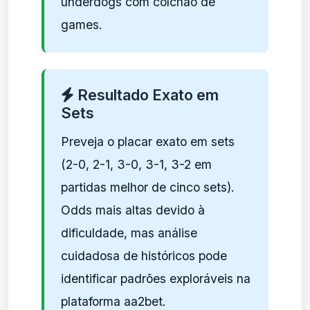
underdogs com colchão de
games.
Resultado Exato em
Sets
Preveja o placar exato em sets
(2-0, 2-1, 3-0, 3-1, 3-2 em
partidas melhor de cinco sets).
Odds mais altas devido à
dificuldade, mas análise
cuidadosa de históricos pode
identificar padrões exploráveis na
plataforma aa2bet.