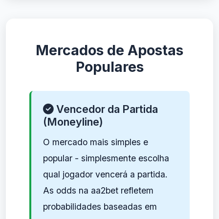
Mercados de Apostas
Populares
Vencedor da Partida
(Moneyline)
O mercado mais simples e
popular - simplesmente escolha
qual jogador vencerá a partida.
As odds na aa2bet refletem
probabilidades baseadas em