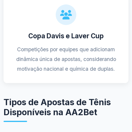
Copa Davis e Laver Cup
Competições por equipes que adicionam
dinâmica única de apostas, considerando
motivação nacional e química de duplas.
Tipos de Apostas de Tênis
Disponíveis na AA2Bet