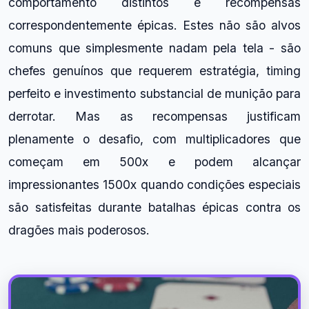
comportamento distintos e recompensas
correspondentemente épicas. Estes não são alvos
comuns que simplesmente nadam pela tela - são
chefes genuínos que requerem estratégia, timing
perfeito e investimento substancial de munição para
derrotar. Mas as recompensas justificam
plenamente o desafio, com multiplicadores que
começam em 500x e podem alcançar
impressionantes 1500x quando condições especiais
são satisfeitas durante batalhas épicas contra os
dragões mais poderosos.