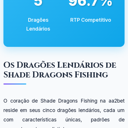
5
96.7%
Dragões
RTP Competitivo
Lendários
Os Dragões Lendários de
Shade Dragons Fishing
O coração de Shade Dragons Fishing na aa2bet
reside em seus cinco dragões lendários, cada um
com características únicas, padrões de