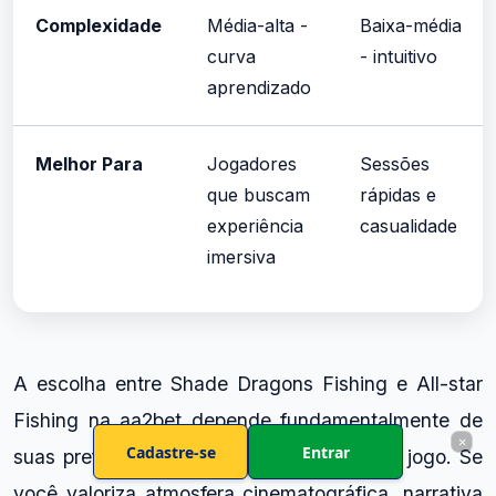
Complexidade
Média-alta -
Baixa-média
curva
- intuitivo
aprendizado
Melhor Para
Jogadores
Sessões
que buscam
rápidas e
experiência
casualidade
imersiva
A escolha entre Shade Dragons Fishing e All-star
Fishing na aa2bet depende fundamentalmente de
×
Cadastre-se
Entrar
suas preferências pessoais e objetivos de jogo. Se
você valoriza atmosfera cinematográfica, narrativa