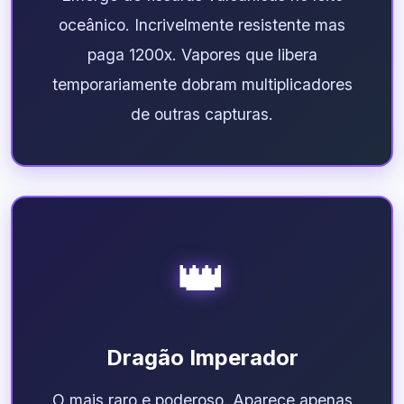
oceânico. Incrivelmente resistente mas
paga 1200x. Vapores que libera
temporariamente dobram multiplicadores
de outras capturas.
👑
Dragão Imperador
O mais raro e poderoso. Aparece apenas