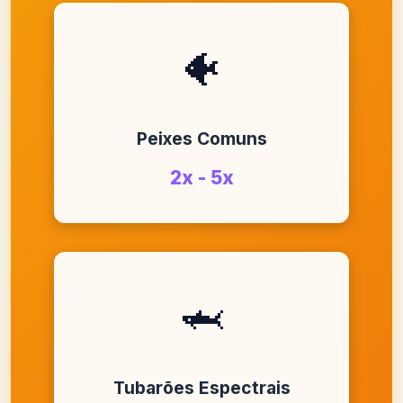
🐠
Peixes Comuns
2x - 5x
🦈
Tubarões Espectrais