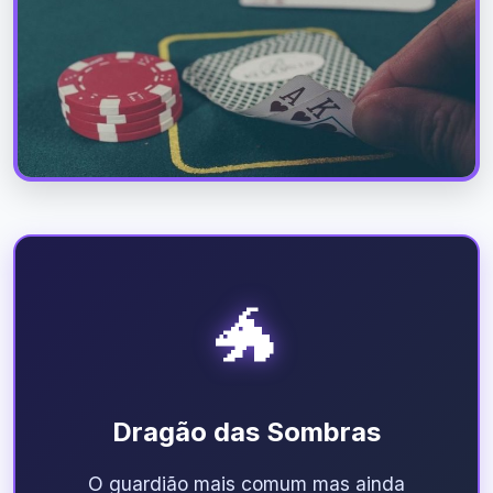
🐲
Dragão das Sombras
O guardião mais comum mas ainda