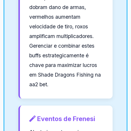
dobram dano de armas,
vermelhos aumentam
velocidade de tiro, roxos
amplificam multiplicadores.
Gerenciar e combinar estes
buffs estrategicamente é
chave para maximizar lucros
em Shade Dragons Fishing na
aa2 bet.
Eventos de Frenesi