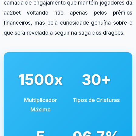
camada de engajamento que mantém jogadores da
aa2bet voltando não apenas pelos prêmios
financeiros, mas pela curiosidade genuína sobre o
que será revelado a seguir na saga dos dragões.
1500x
30+
Multiplicador
Tipos de Criaturas
Máximo