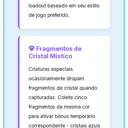
loadout baseado em seu estilo
de jogo preferido.
Fragmentos de
Cristal Místico
Criaturas especiais
ocasionalmente dropam
fragmentos de cristal quando
capturadas. Colete cinco
fragmentos da mesma cor
para ativar bônus temporário
correspondente - cristais azuis