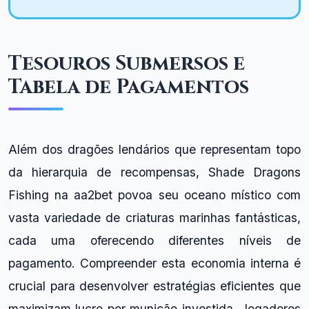
Tesouros Submersos e
Tabela de Pagamentos
Além dos dragões lendários que representam topo
da hierarquia de recompensas, Shade Dragons
Fishing na aa2bet povoa seu oceano místico com
vasta variedade de criaturas marinhas fantásticas,
cada uma oferecendo diferentes níveis de
pagamento. Compreender esta economia interna é
crucial para desenvolver estratégias eficientes que
maximizam lucro por munição investida. Jogadores