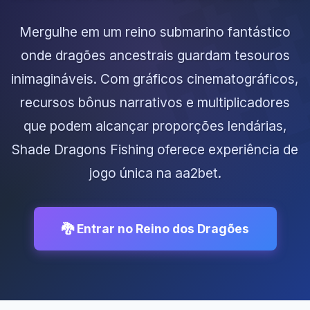
Mergulhe em um reino submarino fantástico
onde dragões ancestrais guardam tesouros
inimagináveis. Com gráficos cinematográficos,
recursos bônus narrativos e multiplicadores
que podem alcançar proporções lendárias,
Shade Dragons Fishing oferece experiência de
jogo única na aa2bet.
🐉 Entrar no Reino dos Dragões